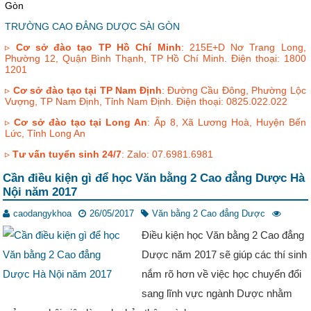
Gòn
TRƯỜNG CAO ĐẲNG DƯỢC SÀI GÒN
▹
Cơ sở đào tạo TP Hồ Chí Minh
: 215E+D Nơ Trang Long,
Phường 12, Quận Bình Thạnh, TP Hồ Chí Minh. Điện thoại: 1800
1201
▹
Cơ sở đào tạo tại TP Nam Định
: Đường Cầu Đông, Phường Lộc
Vượng, TP Nam Định, Tỉnh Nam Định. Điện thoại: 0825.022.022
▹
Cơ sở đào tạo tại Long An
: Ấp 8, Xã Lương Hoà, Huyện Bến
Lức, Tỉnh Long An
▹
Tư vấn tuyển sinh 24/7
: Zalo: 07.6981.6981
Cần điều kiện gì để học Văn bằng 2 Cao đẳng Dược Hà
Nội năm 2017
caodangykhoa
26/05/2017
Văn bằng 2 Cao đẳng Dược
Điều kiện học Văn bằng 2 Cao đẳng
Dược năm 2017 sẽ giúp các thí sinh
nắm rõ hơn về việc học chuyển đổi
sang lĩnh vực ngành Dược nhằm