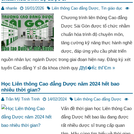
nhanle
16/01/2026
Liên thông Cao đẳng Dược
,
Tin giáo dục
Chương trình liên thông Cao đẳng
Dược Sài Gòn được tổ chức nhằm
chuẩn hóa trình độ chuyên môn,
tăng cường kỹ năng thực hành nghề
dược, đáp ứng yêu cầu phát triển
nguồn nhân lực ngành Dược trong giai đoạn hiện nay. Đăng ký xét
tuyển Cao đẳng Y sĩ đa khoa chính quy
Дђб�Ќc thГЄm »
Học Liên thông Cao đẳng Dược năm 2024 hết bao
nhiêu thời gian?
Trần Mỹ Trinh Trinh
14/02/2024
Liên thông Cao đẳng Dược
Vấn đề thời gian học Liên thông Cao
đẳng Dược hết bao lâu đang được
rất nhiều dược sĩ trung cấp quan
tâm. Hãy cùng tìm hiểu về thời gian