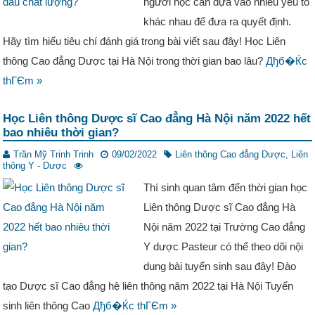
người học cần dựa vào nhiều yếu tố
khác nhau để đưa ra quyết định.
Hãy tìm hiểu tiêu chí đánh giá trong bài viết sau đây! Học Liên
thông Cao đẳng Dược tại Hà Nội trong thời gian bao lâu?
Дђб�Ќc
thГЄm »
Học Liên thông Dược sĩ Cao đẳng Hà Nội năm 2022 hết
bao nhiêu thời gian?
Trần Mỹ Trinh Trinh
09/02/2022
Liên thông Cao đẳng Dược
,
Liên
thông Y - Dược
Thí sinh quan tâm đến thời gian học
Liên thông Dược sĩ Cao đẳng Hà
Nội năm 2022 tại Trường Cao đẳng
Y dược Pasteur có thể theo dõi nội
dung bài tuyển sinh sau đây! Đào
tạo Dược sĩ Cao đẳng hệ liên thông năm 2022 tại Hà Nội Tuyển
sinh liên thông Cao
Дђб�Ќc thГЄm »