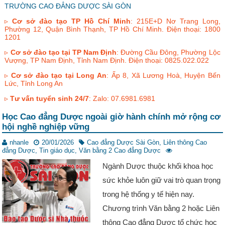
TRƯỜNG CAO ĐẲNG DƯỢC SÀI GÒN
▹
Cơ sở đào tạo TP Hồ Chí Minh
: 215E+D Nơ Trang Long,
Phường 12, Quận Bình Thạnh, TP Hồ Chí Minh. Điện thoại: 1800
1201
▹
Cơ sở đào tạo tại TP Nam Định
: Đường Cầu Đông, Phường Lộc
Vượng, TP Nam Định, Tỉnh Nam Định. Điện thoại: 0825.022.022
▹
Cơ sở đào tạo tại Long An
: Ấp 8, Xã Lương Hoà, Huyện Bến
Lức, Tỉnh Long An
▹
Tư vấn tuyển sinh 24/7
: Zalo: 07.6981.6981
Học Cao đẳng Dược ngoài giờ hành chính mở rộng cơ
hội nghề nghiệp vững
nhanle
20/01/2026
Cao đẳng Dược Sài Gòn
,
Liên thông Cao
đẳng Dược
,
Tin giáo dục
,
Văn bằng 2 Cao đẳng Dược
Ngành Dược thuộc khối khoa học
sức khỏe luôn giữ vai trò quan trọng
trong hệ thống y tế hiện nay.
Chương trình Văn bằng 2 hoặc Liên
thông Cao đẳng Dược tổ chức học