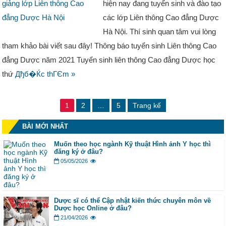
hiện nay đang tuyển sinh và đào tạo
các lớp Liên thông Cao đẳng Dược
Hà Nội. Thí sinh quan tâm vui lòng
tham khảo bài viết sau đây! Thông báo tuyển sinh Liên thông Cao
đẳng Dược năm 2021 Tuyển sinh liên thông Cao đẳng Dược học
thứ
Дђб�Ќc thГЄm »
1
2
…
5
Trang kế
BÀI MỚI NHẤT
Muốn theo học ngành Kỹ thuật Hình ảnh Y học thì
đăng ký ở đâu?
05/05/2026
Dược sĩ có thể Cập nhật kiến thức chuyên môn về
Dược học Online ở đâu?
21/04/2026