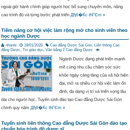
ngoài giờ hành chính giúp người học bổ sung chuyên môn, nâng
cao trình độ và từng bước phát triển
Дђб�Ќc thГЄm »
Tiềm năng cơ hội việc làm rộng mở cho sinh viên theo
học ngành Dược
nhanle
19/01/2026
Cao đẳng Dược Sài Gòn
,
Liên thông Cao
đẳng Dược
,
Tin giáo dục
,
Văn bằng 2 Cao đẳng Dược
Ngành Dược đang phát triển mạnh
mẽ cùng nhu cầu chăm sóc sức
khỏe ngày càng tăng của xã hội hiện
đại, mở ra nhiều cơ hội việc làm ổn
định, đa dạng vị trí và triển vọng lâu
dài cho người học. Tuyển sinh đào tạo Cao đẳng Dược Sài Gòn
chính quy năm
Дђб�Ќc thГЄm »
Tuyển sinh liên thông Cao đẳng Dược Sài Gòn đào tạo
chuẩn hóa trình độ dược sĩ