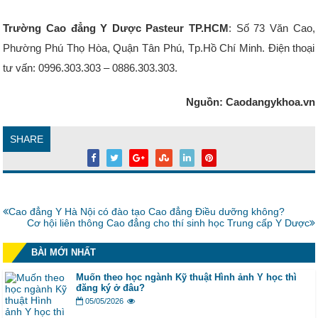
Trường Cao đẳng Y Dược Pasteur TP.HCM
: Số 73 Văn Cao,
Phường Phú Thọ Hòa, Quận Tân Phú, Tp.Hồ Chí Minh. Điện thoại
tư vấn: 0996.303.303 – 0886.303.303.
Nguồn: Caodangykhoa.vn
SHARE
Bài
Cao đẳng Y Hà Nội có đào tạo Cao đẳng Điều dưỡng không?
trước:
Bài
Cơ hội liên thông Cao đẳng cho thí sinh học Trung cấp Y Dược
tiếp:
BÀI MỚI NHẤT
Muốn theo học ngành Kỹ thuật Hình ảnh Y học thì
đăng ký ở đâu?
05/05/2026