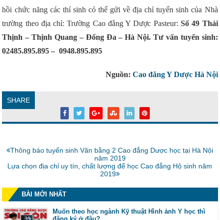
hồi chức năng các thí sinh có thể gửi về địa chỉ tuyển sinh của Nhà
trường theo địa chỉ: Trường Cao đẳng Y Dược Pasteur:
Số 49 Thái
Thịnh – Thịnh Quang – Đống Đa – Hà Nội. Tư vấn tuyển sinh:
02485.895.895 – 0948.895.895
Nguồn:
Cao đẳng Y Dược Hà Nội
SHARE
Bài
Thông báo tuyển sinh Văn bằng 2 Cao đẳng Dược học tại Hà Nội
trước:
năm 2019
Bài
Lựa chọn địa chỉ uy tín, chất lượng để học Cao đẳng Hộ sinh năm
tiếp:
2019
BÀI MỚI NHẤT
Muốn theo học ngành Kỹ thuật Hình ảnh Y học thì
đăng ký ở đâu?