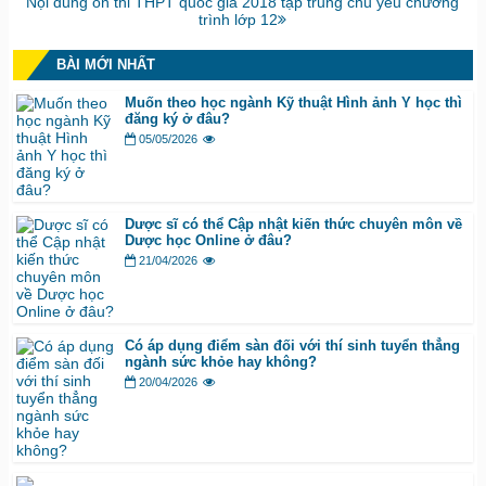
Bài
Nội dung ôn thi THPT quốc gia 2018 tập trung chủ yếu chương
tiếp:
trình lớp 12
BÀI MỚI NHẤT
Muốn theo học ngành Kỹ thuật Hình ảnh Y học thì
đăng ký ở đâu?
05/05/2026
Dược sĩ có thể Cập nhật kiến thức chuyên môn về
Dược học Online ở đâu?
21/04/2026
Có áp dụng điểm sàn đối với thí sinh tuyển thẳng
ngành sức khỏe hay không?
20/04/2026