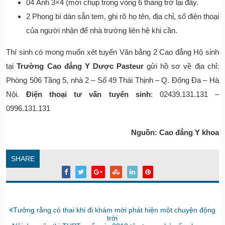
04 Ảnh 3×4 (mới chụp trong vòng 6 tháng trở lại đây.
2 Phong bì dán sẵn tem, ghi rõ họ tên, địa chỉ, số điện thoại
của người nhận để nhà trường liên hệ khi cần.
Thí sinh có mong muốn xét tuyển Văn bằng 2 Cao đẳng Hộ sinh
tại
Trường Cao đẳng Y Dược Pasteur
gửi hồ sơ về địa chỉ:
Phòng 506 Tầng 5, nhà 2 – Số 49 Thái Thịnh – Q. Đống Đa – Hà
Nội.
Điện thoại tư vấn tuyển sinh
: 02439.131.131 –
0996.131.131
Nguồn: Cao đẳng Y khoa
SHARE
Bài
Tưởng rằng có thai khi đi khám mới phát hiện một chuyện động
trước:
trời