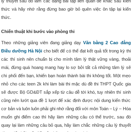
lý thuyết sau đó làm các dạng bài tập liên quan để khắc sâu kiến
thức và hãy nhớ rằng đừng bao giờ bỏ quên việc ôn tập lại kiến
thức.
Chiến thuật khi bước vào phòng thi
Theo những giảng viên đang giảng dạy
Văn bằng 2 Cao đẳng
Điều dưỡng Hà Nội
cho biết để có thể đạt kết quả tốt trong kỳ thi
các thí sinh nên chuẩn bị cho mình tâm lý thật vững vàng, thoải
mái, đừng quá hoang mang hay lo sợ bởi tất cả những tâm lý sẽ
chi phối đến bạn, khiến bạn hoàn thành bài thi không tốt. Một mẹo
nhỏ cho các teen 2k khi làm bài thi mặc dù đề thi THPT Quốc gia
sẽ được Bộ GD&ĐT sắp xếp từ câu dễ tới khó, tuy nhiên thí sinh
cũng nên lướt qua đề 1 lượt để xác định được nội dung kiến thức
cơ bản và luôn luôn phải ghi nhớ rằng đối với môn Toán – Lý – Hóa
muốn ghi điểm cao thì hãy làm những câu có thể trước, sau đó
quay lại làm những câu bỏ qua, hãy làm chắc những câu lý thuyết