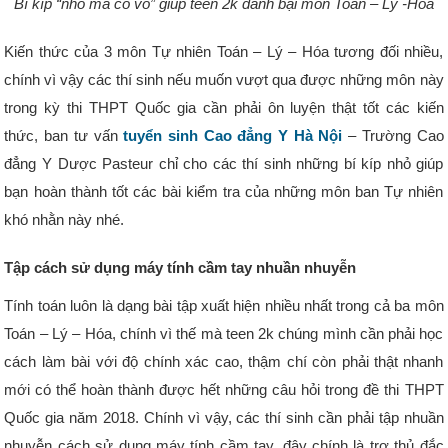
Bí kíp “nhỏ mà có võ” giúp teen 2k đánh bại môn Toán – Lý -Hóa
Kiến thức của 3 môn Tự nhiên Toán – Lý – Hóa tương đối nhiều,
chính vì vậy các thí sinh nếu muốn vượt qua được những môn này
trong kỳ thi THPT Quốc gia cần phải ôn luyện thật tốt các kiến
thức, ban tư vấn
tuyển sinh Cao đẳng Y Hà Nội
– Trường Cao
đẳng Y Dược Pasteur chỉ cho các thí sinh những bí kíp nhỏ giúp
bạn hoàn thành tốt các bài kiểm tra của những môn ban Tự nhiên
khó nhằn này nhé.
Tập cách sử dụng máy tính cầm tay nhuần nhuyễn
Tính toán luôn là dạng bài tập xuất hiện nhiều nhất trong cả ba môn
Toán – Lý – Hóa, chính vì thế mà teen 2k chúng mình cần phải học
cách làm bài với độ chính xác cao, thậm chí còn phải thật nhanh
mới có thể hoàn thành được hết những câu hỏi trong đề thi THPT
Quốc gia năm 2018. Chính vì vậy, các thí sinh cần phải tập nhuần
nhuyễn cách sử dụng máy tính cầm tay, đây chính là trợ thủ đắc