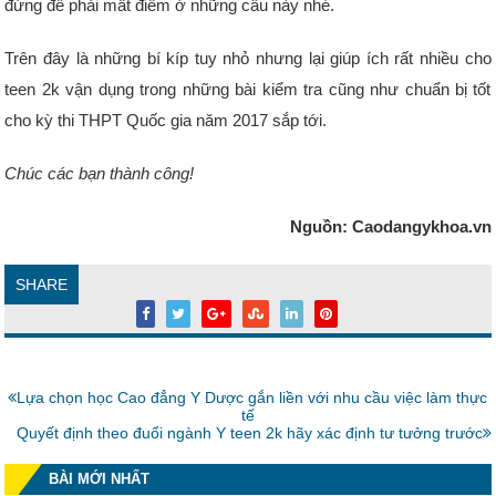
đừng để phải mất điểm ở những câu này nhé.
Trên đây là những bí kíp tuy nhỏ nhưng lại giúp ích rất nhiều cho
teen 2k vận dụng trong những bài kiểm tra cũng như chuẩn bị tốt
cho kỳ thi THPT Quốc gia năm 2017 sắp tới.
Chúc các bạn thành công!
Nguồn: Caodangykhoa.vn
SHARE
Bài
Lựa chọn học Cao đẳng Y Dược gắn liền với nhu cầu việc làm thực
trước:
tế
Bài
Quyết định theo đuổi ngành Y teen 2k hãy xác định tư tưởng trước
tiếp:
BÀI MỚI NHẤT