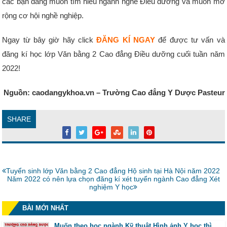
các bạn đang muốn tìm hiểu ngành nghề Điều dưỡng và muốn mở
rộng cơ hội nghề nghiệp.
Ngay từ bây giờ hãy click
ĐĂNG KÍ NGAY
để được tư vấn và
đăng kí học lớp Văn bằng 2 Cao đẳng Điều dưỡng cuối tuần năm
2022!
Nguồn: caodangykhoa.vn – Trường Cao đẳng Y Dược Pasteur
SHARE
Bài
Tuyển sinh lớp Văn bằng 2 Cao đẳng Hộ sinh tại Hà Nội năm 2022
trước:
Bài
Năm 2022 có nên lựa chọn đăng kí xét tuyển ngành Cao đẳng Xét
tiếp:
nghiệm Y học
BÀI MỚI NHẤT
Muốn theo học ngành Kỹ thuật Hình ảnh Y học thì