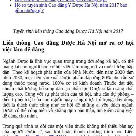
Hồ sơ tuyển sinh Cao đẳng Y Dược Hà Nội năm 2017 bao
gồm những gì?
Tuyển sinh liên thông Cao đẳng Dược Hà Nội năm 2017
Liên thông Cao đẳng Dược Hà Nội mở ra cơ hội
việc làm dễ dàng
Ngành Dược là lĩnh vực quan trọng trong đời sống xã hội, có thể
mang lại cho người học cơ hội việc làm rộng mở và mức lương hấp
dẫn. Theo kế hoạch phát triển của Nhà Nước, đến năm 2020 tầm
nhìn 2030, mục tiêu sản xuất Dược phẩm đáp ứng 80% nhu cầu sử
dụng thuốc trong nước, 100% cơ sở kinh doanh Thuốc đạt tiêu
chuẩn chất lượng, bổ sung đào tạo nhân lực Dược sĩ lâm sàng chất
lượng cao. Cùng với sự phát triển của xã hội, nhu cầu dự phòng –
điều trị bệnh tật của con người ngày càng được trú trọng, đây đồng
thời là thách thức cũng như cơ hội để những ai yêu thích ngành
Dược có thể cống hiến và khẳng định bản thân, tìm kiếm công việc
dễ dàng cho mình.
Trong quá trình ra đời của một viên thuốc không thể thiếu bàn tay
của người Dược sĩ, sau khi hoàn thành chương trình học Liên