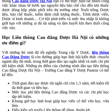
thông
Cao đẳng Dược Hà Nội
bạn có thể thực hiện rất nhiều công
việc khác nhau từ bước tạo nguyên liệu bào chế cho đến khi thuốc
được đóng hộp phân phối trên thị trường như: Nuôi trồng Dược
liệu, bào chế thuốc, kiểm định chất lượng thuốc, Trình dược viên,
Dược sĩ kinh doanh… Cơ hội phát triển và mức thu nhập là không
giới hạn với những ai đủ tài năng và tâm huyết khi theo đuổi công
việc này.
Học Liên thông Cao đẳng Dược Hà Nội có những
ưu điểm gì?
Với những thí sinh đã tốt nghiệp Trung cấp Y Dược,
liên thông
Cao Đẳng Dược
là còn đường giúp bạn lĩnh hội kiến thức chuyên
ngành đầy đủ nhất, trong thời gian đào tạo ngắn nhất và mức chi phí
tiết kiệm nhất. Những ưu điểm của chương trình đào tạo liên thông
Cao đẳng Dược Hà Nội – Trường Cao đẳng Y Dược Pasteur có thể
kể đến:
Thời gian đào tạo được rút ngắn chỉ còn 1,3 năm, tiết kiệm tối
đa thời gian và tiền bạc.
Mức học phí liên thông Cao đẳng Dược và các chi phí học
tập tiết kiệm.
Khung giờ học linh hoạt giúp học viên có thể vừa học, vừa
làm.
Điều kiện xét tuyển Liên thông dễ dàng, thuận lợi.