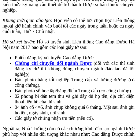
kiến thức kỹ năng cần thiết để trở thành Dược sĩ bán thuốc chuyên
nghiệp.
Khung thời gian đào tạo:
Học viên có thể lựa chọn học Liên thông
ngoài giờ hành chính vào buổi tối các ngày trong tuần hoặc cả ngày
cuối tuần, Thứ 7 Chủ nhật.
Hồ sơ xét tuyển
: Hồ sơ tuyển sinh Liên thông Cao đẳng Dược Hà
Nội năm 2017 bao gồm các loại giấy tờ sau:
Phiếu đăng ký xét tuyển Cao đẳng Dược.
Chứng chỉ chuyển đổi ngành Dược
(đối với các thí sinh
đăng ký dự thi không đúng chuyên ngành đào tạo đã tốt
nghiệp).
Bản photo bằng tốt nghiệp Trung cấp và tương đương (có
công chứng).
Bản photo sổ học tập/bảng điểm Trung cấp (có công chứng).
02 phong bì dán tem thư và ghi đầy đủ họ tên, địa chỉ, điện
thoại liên hệ của thí sinh.
04 ảnh cỡ 4×6, ảnh chụp không quá 6 tháng. Mặt sau ảnh ghi
họ tên, ngày sinh, nơi sinh.
Các giấy tờ chứng nhận ưu tiên (nếu có).
Ngoài ra, Nhà Trường còn có các chương trình đào tạo ngành Dược
phù hợp với nhiều đối tượng khác nhau như: Cao đẳng Dược chính