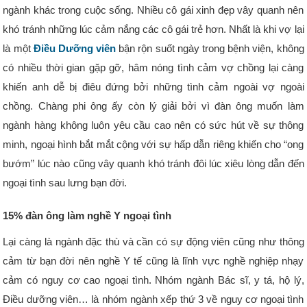
ngành khác trong cuộc sống. Nhiều cô gái xinh đẹp vây quanh nên
khó tránh những lúc cảm nắng các cô gái trẻ hơn. Nhất là khi vợ lại
là một
Điều Dưỡng viên
bận rộn suốt ngày trong bệnh viện, không
có nhiều thời gian gặp gỡ, hâm nóng tình cảm vợ chồng lại càng
khiến anh dễ bị điêu đứng bởi những tình cảm ngoài vợ ngoài
chồng. Chàng phi ông ấy còn lý giải bởi vì đàn ông muốn làm
ngành hàng không luôn yêu cầu cao nên có sức hút về sự thông
minh, ngoại hình bắt mắt cộng với sự hấp dẫn riêng khiến cho “ong
bướm” lúc nào cũng vây quanh khó tránh đôi lúc xiêu lòng dẫn đến
ngoại tình sau lưng bạn đời.
15% đàn ông làm nghề Y ngoại tình
Lại càng là ngành đặc thù và cần có sự động viên cũng như thông
cảm từ bạn đời nên nghề Y tế cũng là lĩnh vực nghề nghiệp nhạy
cảm có nguy cơ cao ngoại tình. Nhóm ngành Bác sĩ, y tá, hộ lý,
Điều dưỡng viên… là nhóm ngành xếp thứ 3 về nguy cơ ngoại tình