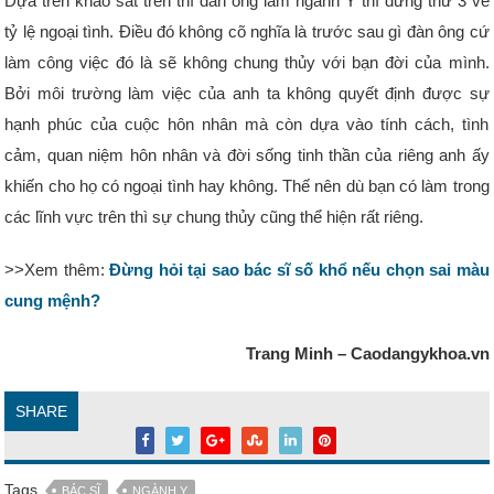
Dựa trên khảo sát trên thì đàn ông làm ngành Y thì đứng thứ 3 về
tỷ lệ ngoại tình. Điều đó không cõ nghĩa là trước sau gì đàn ông cứ
làm công việc đó là sẽ không chung thủy với bạn đời của mình.
Bởi môi trường làm việc của anh ta không quyết định được sự
hạnh phúc của cuộc hôn nhân mà còn dựa vào tính cách, tình
cảm, quan niệm hôn nhân và đời sống tinh thần của riêng anh ấy
khiến cho họ có ngoại tình hay không. Thế nên dù bạn có làm trong
các lĩnh vực trên thì sự chung thủy cũng thể hiện rất riêng.
>>Xem thêm:
Đừng hỏi tại sao bác sĩ số khổ nếu chọn sai màu
cung mệnh?
Trang Minh – Caodangykhoa.vn
SHARE
Tags
BÁC SĨ
NGÀNH Y