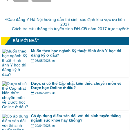
Bài
Cao đẳng Y Hà Nội hướng dẫn thí sinh xác định khu vực ưu tiên
trước:
2017
Bài
Cách tra cứu thông tin tuyển sinh ĐH-CĐ năm 2017 trực tuyến
tiếp:
BÀI MỚI NHẤT
Muốn theo học ngành Kỹ thuật Hình ảnh Y học thì
đăng ký ở đâu?
05/05/2026
Dược sĩ có thể Cập nhật kiến thức chuyên môn về
Dược học Online ở đâu?
21/04/2026
Có áp dụng điểm sàn đối với thí sinh tuyển thẳng
ngành sức khỏe hay không?
20/04/2026