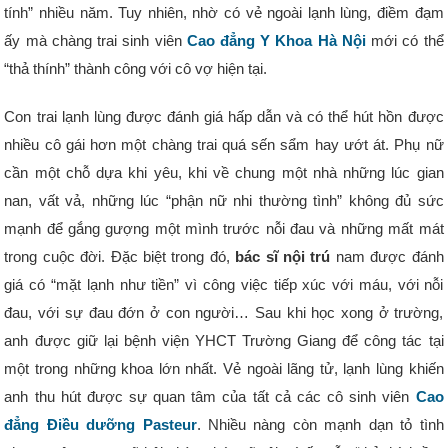
tính” nhiều năm. Tuy nhiên, nhờ có vẻ ngoài lạnh lùng, điềm đạm
ấy mà chàng trai sinh viên
Cao đẳng Y Khoa Hà Nội
mới có thể
“thả thính” thành công với cô vợ hiện tại.
Con trai lạnh lùng được đánh giá hấp dẫn và có thể hút hồn được
nhiều cô gái hơn một chàng trai quá sến sẩm hay ướt át. Phụ nữ
cần một chỗ dựa khi yêu, khi về chung một nhà những lúc gian
nan, vất vả, những lúc “phận nữ nhi thường tình” không đủ sức
mạnh để gắng gượng một mình trước nỗi đau và những mất mát
trong cuộc đời. Đặc biệt trong đó,
bác sĩ
nội trú
nam được đánh
giá có “mặt lạnh như tiền” vì công việc tiếp xúc với máu, với nỗi
đau, với sự đau đớn ở con người… Sau khi học xong ở trường,
anh được giữ lại bệnh viện YHCT Trường Giang để công tác tại
một trong những khoa lớn nhất. Vẻ ngoài lãng tử, lạnh lùng khiến
anh thu hút được sự quan tâm của tất cả các cô sinh viên
Cao
đẳng Điều dưỡng Pasteur
. Nhiều nàng còn mạnh dạn tỏ tình