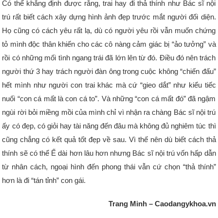
Có thể khẳng định được rằng, trai hay đi thả thính như Bác sĩ nội
trú rất biết cách xây dựng hình ảnh đẹp trước mắt người đối diện.
Họ cũng có cách yêu rất lạ, dù có người yêu rồi vẫn muốn chứng
tỏ mình độc thân khiến cho các cô nàng cảm giác bị “ảo tưởng” và
rồi có những mối tình ngang trái đã lớn lên từ đó. Điều đó nên trách
người thứ 3 hay trách người đàn ông trong cuộc không “chiến đấu”
hết mình như người con trai khác mà cứ “gieo dắt” như kiểu tiếc
nuối “con cá mất là con cá to”. Và những “con cá mất đó” đã ngậm
ngùi rời bỏi miềng mồi của mình chỉ vì nhận ra chàng Bác sĩ nội trú
ấy có đẹp, có giỏi hay tài năng đến đâu mà không đủ nghiêm túc thì
cũng chẳng có kết quả tốt đẹp về sau. Vì thế nên dù biết cách thả
thính sẽ có thể Ế dài hơn lâu hơn nhưng Bác sĩ nội trú vốn hấp dẫn
từ nhân cách, ngoại hình đến phong thái vẫn cứ chọn “thả thính”
hơn là đi “tán tỉnh” con gái.
Trang Minh – Caodangykhoa.vn