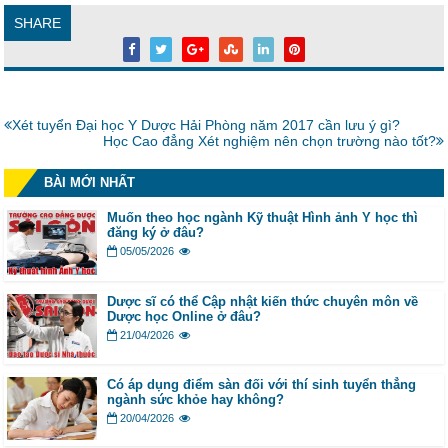
SHARE
Bài
Xét tuyển Đại học Y Dược Hải Phòng năm 2017 cần lưu ý gì?
trước:
Bài
Học Cao đẳng Xét nghiệm nên chọn trường nào tốt?
tiếp:
BÀI MỚI NHẤT
Muốn theo học ngành Kỹ thuật Hình ảnh Y học thì
đăng ký ở đâu?
05/05/2026
Dược sĩ có thể Cập nhật kiến thức chuyên môn về
Dược học Online ở đâu?
21/04/2026
Có áp dụng điểm sàn đối với thí sinh tuyển thẳng
ngành sức khỏe hay không?
20/04/2026