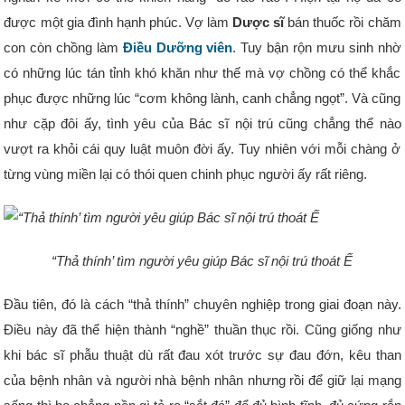
được một gia đình hạnh phúc. Vợ làm
Dược sĩ
bán thuốc rồi chăm
con còn chồng làm
Điều Dưỡng viên
. Tuy bận rộn mưu sinh nhờ
có những lúc tán tỉnh khó khăn như thế mà vợ chồng có thể khắc
phục được những lúc “cơm không lành, canh chẳng ngọt”. Và cũng
như cặp đôi ấy, tình yêu của Bác sĩ nội trú cũng chẳng thể nào
vượt ra khỏi cái quy luật muôn đời ấy. Tuy nhiên với mỗi chàng ở
từng vùng miền lại có thói quen chinh phục người ấy rất riêng.
“Thả thính’ tìm người yêu giúp Bác sĩ nội trú thoát Ế
Đầu tiên, đó là cách “thả thính” chuyên nghiệp trong giai đoạn này.
Điều này đã thể hiện thành “nghề” thuần thục rồi. Cũng giống như
khi bác sĩ phẫu thuật dù rất đau xót trước sự đau đớn, kêu than
của bệnh nhân và người nhà bệnh nhân nhưng rồi để giữ lại mạng