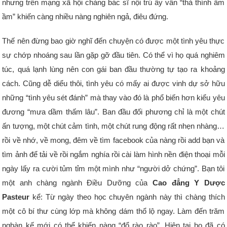
nhưng trên mạng xã hội chàng bác sĩ nội trú ấy vẫn “thả thính ầm
ầm” khiến càng nhiều nàng nghiên ngả, điêu đứng.
Thế nên đừng bao giờ nghĩ đến chuyện có được một tình yêu thực
sự chớp nhoáng sau lần gặp gỡ đầu tiên. Có thể vì họ quá nghiêm
túc, quá lạnh lùng nên con gái ban đầu thường tự tạo ra khoảng
cách. Cũng dễ diểu thôi, tình yêu có mấy ai được vinh dự sở hữu
những “tình yêu sét đánh” mà thay vào đó là phổ biến hơn kiểu yêu
đương “mưa dầm thấm lâu”. Ban đầu đối phương chỉ là một chút
ấn tượng, một chút cảm tình, một chút rung động rất nhẹn nhàng…
rồi về nhớ, về mong, đêm về tìm facebook của nàng rồi add bạn và
tìm ảnh để tải về rồi ngắm nghía rồi cài làm hình nền điện thoại mỗi
ngày lấy ra cười tủm tỉm một mình như “người dở chứng”. Bạn tôi
một anh chàng ngành Điều Dưỡng của
Cao đẳng Y Dược
Pasteur
kể: Từ ngày theo học chuyên ngành này thì chàng thích
một cô bí thư cùng lớp mà không dám thổ lộ ngay. Làm đến trăm
nghàn kế mới có thể khiến nàng “đổ rào rào”. Hiện tại họ đã có