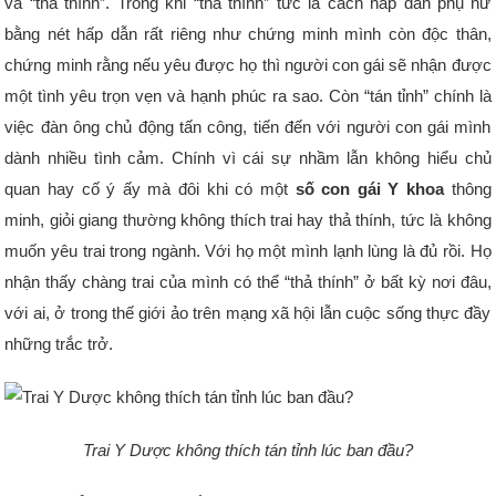
và “thả thính”. Trong khi “thả thính” tức là cách hấp dẫn phụ nữ
bằng nét hấp dẫn rất riêng như chứng minh mình còn độc thân,
chứng minh rằng nếu yêu được họ thì người con gái sẽ nhận được
một tình yêu trọn vẹn và hạnh phúc ra sao. Còn “tán tỉnh” chính là
việc đàn ông chủ động tấn công, tiến đến với người con gái mình
dành nhiều tình cảm. Chính vì cái sự nhầm lẫn không hiểu chủ
quan hay cố ý ấy mà đôi khi có một
số con gái Y khoa
thông
minh, giỏi giang thường không thích trai hay thả thính, tức là không
muốn yêu trai trong ngành. Với họ một mình lạnh lùng là đủ rồi. Họ
nhận thấy chàng trai của mình có thể “thả thính” ở bất kỳ nơi đâu,
với ai, ở trong thế giới ảo trên mạng xã hội lẫn cuộc sống thực đầy
những trắc trở.
Trai Y Dược không thích tán tỉnh lúc ban đầu?