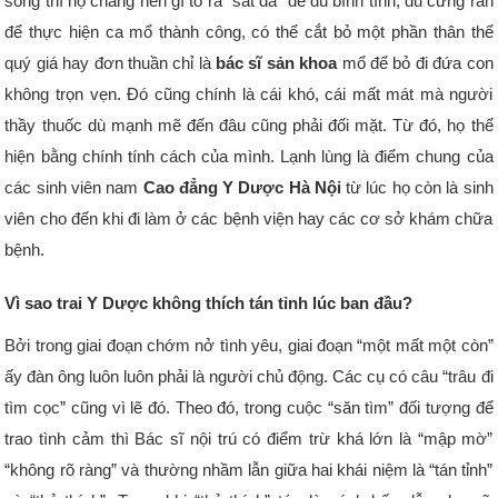
sống thì họ chẳng nền gì tỏ ra “sắt đá” để đủ bình tĩnh, đủ cứng rắn
để thực hiện ca mổ thành công, có thể cắt bỏ một phần thân thể
quý giá hay đơn thuần chỉ là
bác sĩ sản khoa
mổ để bỏ đi đứa con
không trọn vẹn. Đó cũng chính là cái khó, cái mất mát mà người
thầy thuốc dù mạnh mẽ đến đâu cũng phải đối mặt. Từ đó, họ thể
hiện bằng chính tính cách của mình. Lạnh lùng là điểm chung của
các sinh viên nam
Cao đẳng Y Dược Hà Nội
từ lúc họ còn là sinh
viên cho đến khi đi làm ở các bệnh viện hay các cơ sở khám chữa
bệnh.
Vì sao trai Y Dược không thích tán tỉnh lúc ban đầu?
Bởi trong giai đoạn chớm nở tình yêu, giai đoạn “một mất một còn”
ấy đàn ông luôn luôn phải là người chủ động. Các cụ có câu “trâu đi
tìm cọc” cũng vì lẽ đó. Theo đó, trong cuộc “săn tìm” đối tượng để
trao tình cảm thì Bác sĩ nội trú có điểm trừ khá lớn là “mập mờ”
“không rõ ràng” và thường nhầm lẫn giữa hai khái niệm là “tán tỉnh”