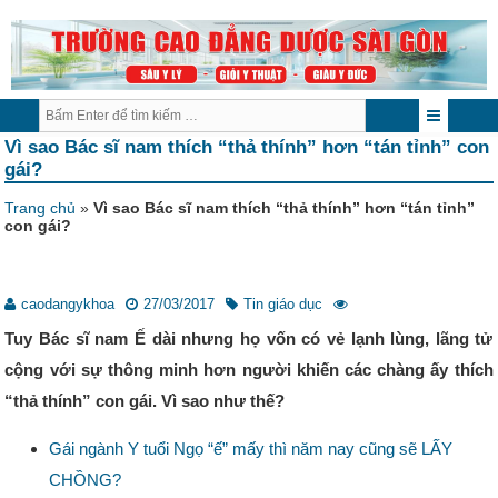
Vì sao Bác sĩ nam thích “thả thính” hơn “tán tỉnh” con
gái?
Trang chủ
»
Vì sao Bác sĩ nam thích “thả thính” hơn “tán tỉnh”
con gái?
caodangykhoa
27/03/2017
Tin giáo dục
Tuy Bác sĩ nam Ế dài nhưng họ vốn có vẻ lạnh lùng, lãng tử
cộng với sự thông minh hơn người khiến các chàng ấy thích
“thả thính” con gái. Vì sao như thế?
Gái ngành Y tuổi Ngọ “ế” mấy thì năm nay cũng sẽ LẤY
CHỒNG?