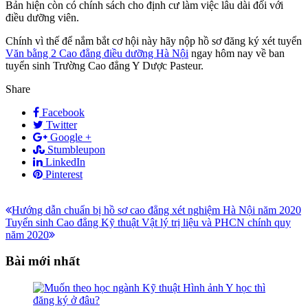
Bản hiện còn có chính sách cho định cư làm việc lâu dài đối với
điều dưỡng viên.
Chính vì thế để nắm bắt cơ hội này hãy nộp hồ sơ đăng ký xét tuyển
Văn bằng 2 Cao đẳng điều dưỡng Hà Nội
ngay hôm nay về ban
tuyển sinh Trường Cao đẳng Y Dược Pasteur.
Share
Facebook
Twitter
Google +
Stumbleupon
LinkedIn
Pinterest
Điều
Bài
Hướng dẫn chuẩn bị hồ sơ cao đẳng xét nghiệm Hà Nội năm 2020
Bài
trước:
Tuyển sinh Cao đẳng Kỹ thuật Vật lý trị liệu và PHCN chính quy
hướng
tiếp:
năm 2020
bài
Bài mới nhất
viết