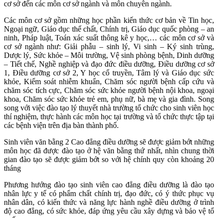
cơ sở đến các môn cơ sở ngành và môn chuyên ngành.
Các môn cơ sở gồm những học phần kiến thức cơ bản về Tin học,
Ngoại ngữ, Giáo dục thể chất, Chính trị, Giáo dục quốc phòng – an
ninh, Pháp luật, Toán xác suất thông kê y học,… các môn cơ sở và
cơ sở ngành như: Giải phẫu – sinh lý, Vi sinh – Ký sinh trùng,
Dược lý, Sức khỏe – Môi trường, Vệ sinh phòng bệnh, Dinh dưỡng
– Tiết chế, Nghề nghiệp và đạo đức điều dưỡng, Điều dưỡng cơ sở
1, Điều dưỡng cơ sở 2, Y học cổ truyền, Tâm lý và Giáo dục sức
khỏe, Kiểm soát nhiễm khuẩn, Chăm sóc người bệnh cấp cứu và
chăm sóc tích cực, Chăm sóc sức khỏe người bệnh nội khoa, ngoại
khoa, Chăm sóc sức khỏe trẻ em, phụ nữ, bà mẹ và gia đình. Song
song với việc đào tạo lý thuyết nhà trường tổ chức cho sinh viên học
thí nghiệm, thực hành các môn học tại trường và tổ chức thực tập tại
các bệnh viện trên địa bàn thành phố.
Sinh viên văn bằng 2 Cao đẳng điều dưỡng sẽ được giảm bớt những
môn học đã được đào tạo ở hệ văn bằng thứ nhất, nhìn chung thời
gian đào tạo sẽ được giảm bớt so với hệ chính quy còn khoảng 20
tháng
Phương hướng đào tạo sinh viên cao đẳng điều dưỡng là đào tạo
nhân lực y tế có phẩm chất chính trị, đạo đức, có ý thức phục vụ
nhân dân, có kiến thức và năng lực hành nghề điều dưỡng ở trình
độ cao đẳng, có sức khỏe, đáp ứng yêu cầu xây dựng và bảo vệ tổ