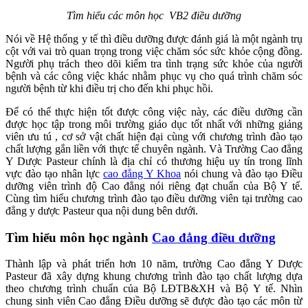
Tìm hiểu các môn học VB2 điều dưỡng
Nói về Hệ thống y tế thì điều dưỡng được đánh giá là một ngành trụ
cột với vai trò quan trọng trong việc chăm sóc sức khỏe cộng đồng.
Người phụ trách theo dõi kiểm tra tình trạng sức khỏe của người
bệnh và các công việc khác nhằm phục vụ cho quá trình chăm sóc
người bệnh từ khi điều trị cho đến khi phục hồi.
Để có thể thực hiện tốt được công việc này, các điều dưỡng cần
được học tập trong môi trường giáo dục tốt nhất với những giảng
viên ưu tú , cơ sở vật chất hiện đại cùng với chương trình đào tạo
chất lượng gắn liền với thực tế chuyên ngành. Và Trường Cao đẳng
Y Dược Pasteur chính là địa chỉ có thương hiệu uy tín trong lĩnh
vực đào tạo nhân lực
cao đẳng Y Khoa
nói chung và đào tạo Điều
dưỡng viên trình độ Cao đẳng nói riêng đạt chuẩn của Bộ Y tế.
Cùng tìm hiểu chương trình đào tạo điều dưỡng viên tại trường cao
đẳng y dược Pasteur qua nội dung bên dưới.
Tìm hiểu môn học ngành
Cao đẳng điều dưỡng
Thành lập và phát triển hơn 10 năm, trường Cao đẳng Y Dược
Pasteur đã xây dựng khung chương trình đào tạo chất lượng dựa
theo chương trình chuẩn của Bộ LĐTB&XH và Bộ Y tế. Nhìn
chung sinh viên Cao đẳng Điều dưỡng sẽ được đào tạo các môn từ