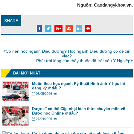
Nguồn: Caodangykhoa.vn.
SHARE
Bài
Có nên học ngành Điều dưỡng? Học ngành Điều dưỡng có dễ xin
trước:
việc?
Bài
Phút trải lòng của thầy thuốc đã trót yêu Y Nghiệp
tiếp:
BÀI MỚI NHẤT
Muốn theo học ngành Kỹ thuật Hình ảnh Y học thì
đăng ký ở đâu?
05/05/2026
Dược sĩ có thể Cập nhật kiến thức chuyên môn về
Dược học Online ở đâu?
21/04/2026
Có áp dụng điểm sàn đối với thí sinh tuyển thẳng