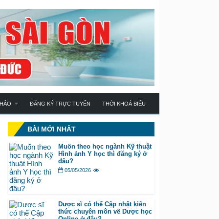
KHẢO
ĐĂNG KÝ TRỰC TUYẾN
THỜI KHOÁ BIỂU
BÀI MỚI NHẤT
Muốn theo học ngành Kỹ thuật
Hình ảnh Y học thì đăng ký ở
đâu?
05/05/2026
Dược sĩ có thể Cập nhật kiến
thức chuyên môn về Dược học
Online ở đâu?