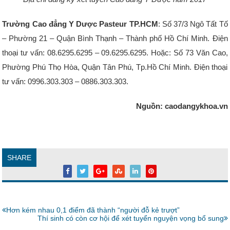
Trường Cao đẳng Y Dược Pasteur TP.HCM
: Số 37/3 Ngô Tất Tố
– Phường 21 – Quận Bình Thạnh – Thành phố Hồ Chí Minh. Điện
thoại tư vấn: 08.6295.6295 – 09.6295.6295. Hoặc: Số 73 Văn Cao,
Phường Phú Thọ Hòa, Quận Tân Phú, Tp.Hồ Chí Minh. Điện thoại
tư vấn: 0996.303.303 – 0886.303.303.
Nguồn: caodangykhoa.vn
SHARE
Bài
Hơn kém nhau 0,1 điểm đã thành “người đỗ kẻ trượt”
trước:
Bài
Thí sinh có còn cơ hội để xét tuyển nguyện vọng bổ sung
tiếp: