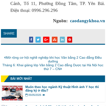
Cảnh, Tổ 11, Phường Đồng Tâm, TP. Yên Bái.
Điện thoại: 0996.296.296
Nguồn:
caodangykhoa.vn
SHARE
Bài
Mở rộng cơ hội nghề nghiệp khi học Văn bằng 2 Cao đẳng Điều
trước:
dưỡng
Bài
Tháng 6: Khai giảng lớp Văn bằng 2 Cao đẳng Dược tại Hà Nội học
tiếp:
thứ 7 – CN
BÀI MỚI NHẤT
Muốn theo học ngành Kỹ thuật Hình ảnh Y học thì
đăng ký ở đâu?
05/05/2026