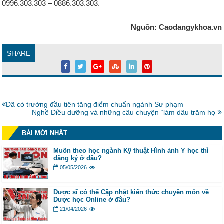
0996.303.303 – 0886.303.303.
Nguồn: Caodangykhoa.vn
SHARE
Bài
Đã có trường đầu tiên tăng điểm chuẩn ngành Sư phạm
trước:
Bài
Nghề Điều dưỡng và những câu chuyện “làm dâu trăm họ”
tiếp:
BÀI MỚI NHẤT
Muốn theo học ngành Kỹ thuật Hình ảnh Y học thì
đăng ký ở đâu?
05/05/2026
Dược sĩ có thể Cập nhật kiến thức chuyên môn về
Dược học Online ở đâu?
21/04/2026