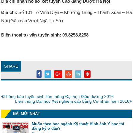
Địa chỉ nhận hồ sơ xét tuyển Cao đẳng Dược Hà Nội
Địa chỉ:
Số 101 Tô Vĩnh Diện – Khương Trung – Thanh Xuân – Hà
Nội (Gần cầu Vượt Ngã Tư Sở).
Điện thoại tư vấn tuyển sinh: 09.8258.8258
Bệnh viện thẩm mỹ Gangwhoo
Bệnh viện thẩm mỹ Gangwhoo
Bệnh viện thẩm mỹ Gangwhoo
Bệnh viện thẩm mỹ Gangwhoo
Bác sĩ Phùng Mạnh Cường
Bác sĩ Phùng Mạnh Cường
SHARE
Bài
Thông báo tuyển sinh liên thông Đại học Điều dưỡng 2016
trước:
Bài
Liên thông Đại học Xét nghiệm cấp bằng Cử nhân năm 2016
tiếp:
BÀI MỚI NHẤT
Muốn theo học ngành Kỹ thuật Hình ảnh Y học thì
đăng ký ở đâu?