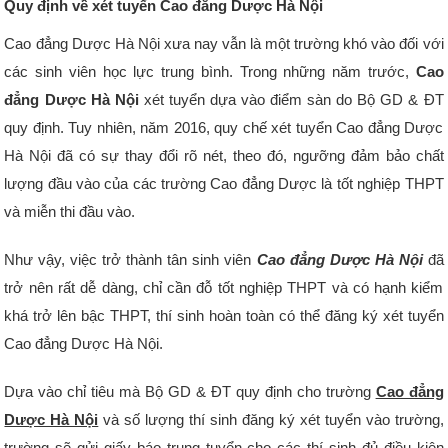
Quy định về xét tuyển Cao đẳng Dược Hà Nội
Cao đẳng Dược Hà Nội xưa nay vẫn là một trường khó vào đối với
các sinh viên học lực trung bình. Trong những năm trước,
Cao
đẳng Dược Hà Nội
xét tuyển dựa vào điểm sàn do Bộ GD & ĐT
quy định. Tuy nhiên, năm 2016, quy chế xét tuyển Cao đẳng Dược
Hà Nội đã có sự thay đổi rõ nét, theo đó, ngưỡng đảm bảo chất
lượng đầu vào của các trường Cao đẳng Dược là tốt nghiệp THPT
và miễn thi đầu vào.
Như vậy, việc trở thành tân sinh viên
Cao đẳng Dược Hà Nội
đã
trở nên rất dễ dàng, chỉ cần đỗ tốt nghiệp THPT và có hạnh kiểm
khá trở lên bậc THPT, thí sinh hoàn toàn có thể đăng ký xét tuyển
Cao đẳng Dược Hà Nội.
Dựa vào chỉ tiêu mà Bộ GD & ĐT quy định cho trường
Cao đẳng
Dược Hà Nội
và số lượng thí sinh đăng ký xét tuyển vào trường,
trường sẽ gửi giấy báo trung tuyển cho các thí sinh đủ điều kiện