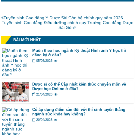
Bài
Tuyển sinh Cao đẳng Y Dược Sài Gòn hệ chính quy năm 2026
Bài
trước:
Tuyển sinh Cao đẳng Điều dưỡng chính quy Trường Cao đẳng Dược
tiếp:
Sài Gòn
BÀI MỚI NHẤT
Muốn theo học ngành Kỹ thuật Hình ảnh Y học thì
đăng ký ở đâu?
05/05/2026
Dược sĩ có thể Cập nhật kiến thức chuyên môn về
Dược học Online ở đâu?
21/04/2026
Có áp dụng điểm sàn đối với thí sinh tuyển thẳng
ngành sức khỏe hay không?
20/04/2026