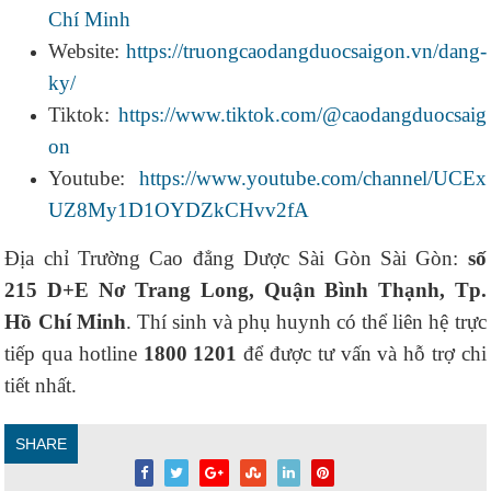
Chí Minh
Website:
https://truongcaodangduocsaigon.vn/dang-
ky/
Tiktok:
https://www.tiktok.com/@caodangduocsaig
on
Youtube:
https://www.youtube.com/channel/UCEx
UZ8My1D1OYDZkCHvv2fA
Địa chỉ Trường Cao đẳng Dược Sài Gòn Sài Gòn:
số
215 D+E Nơ Trang Long, Quận Bình Thạnh, Tp.
Hồ Chí Minh
. Thí sinh và phụ huynh có thể liên hệ trực
tiếp qua hotline
1800 1201
để được tư vấn và hỗ trợ chi
tiết nhất.
SHARE