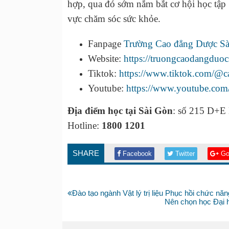
hợp, qua đó sớm nắm bắt cơ hội học tập 
vực chăm sóc sức khỏe.
Fanpage
Trường Cao đẳng Dược Sà
Website:
https://truongcaodangduoc
Tiktok:
https://www.tiktok.com/@
Youtube:
https://www.youtube.co
Địa điểm học tại Sài Gòn
: số 215 D+E
Hotline:
1800 1201
SHARE
Facebook
Twitter
Go
Bài
Đào tạo ngành Vật lý trị liệu Phục hồi chức nă
trước:
Bài
Nên chọn học Đại 
tiếp: