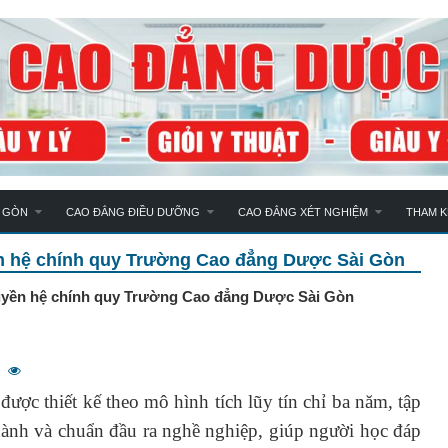
 GÒN
CAO ĐẲNG ĐIỀU DƯỠNG
CAO ĐẲNG XÉT NGHIỆM
THAM 
ền hệ chính quy Trường Cao đẳng Dược Sài Gòn
ruyền hệ chính quy Trường Cao đẳng Dược Sài Gòn
ược thiết kế theo mô hình tích lũy tín chỉ ba năm, tập
hành và chuẩn đầu ra nghề nghiệp, giúp người học đáp