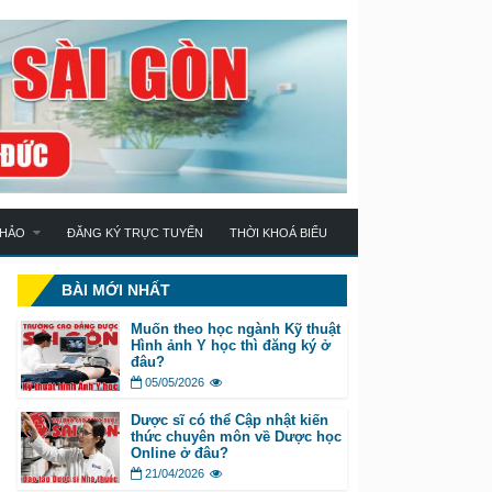
KHẢO
ĐĂNG KÝ TRỰC TUYẾN
THỜI KHOÁ BIỂU
BÀI MỚI NHẤT
Muốn theo học ngành Kỹ thuật
Hình ảnh Y học thì đăng ký ở
đâu?
05/05/2026
Dược sĩ có thể Cập nhật kiến
thức chuyên môn về Dược học
Online ở đâu?
21/04/2026