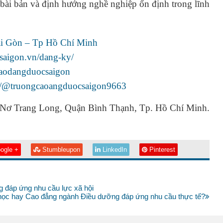
bài bản và định hướng nghề nghiệp ổn định trong lĩnh
i Gòn – Tp Hồ Chí Minh
saigon.vn/dang-ky/
caodangduocsaigon
m/@truongcaoangduocsaigon9663
 Nơ Trang Long, Quận Bình Thạnh, Tp. Hồ Chí Minh.
ogle +
Stumbleupon
LinkedIn
Pinterest
ng đáp ứng nhu cầu lực xã hội
học hay Cao đẳng ngành Điều dưỡng đáp ứng nhu cầu thực tế?