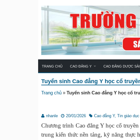
TRANG CHỦ
CAO ĐẲNG Y
CAO ĐẲNG DƯỢC SÀI
Tuyển sinh Cao đẳng Y học cổ truy
Trang chủ
»
Tuyển sinh Cao đẳng Y học cổ t
nhanle
20/01/2026
Cao đẳng Y
,
Tin giáo dục
Chương trình Cao đẳng Y học cổ truyền đ
trung kiến thức nền tảng, kỹ năng thực 