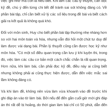
việc ghi nhớ mà còn là hiểu biết. Khi làm các câu lý thuyết, cần đọc
kỹ đề, chú ý đến từng chi tiết để tránh sai sót không đáng có. Về
phần bài tập, chỉ cần biết xử lý các số liệu trong đề bài và biết cách
giải ra kết quả là không quá khó.
Đối với môn sinh, Huy cho biết phần bài tập thường nhẹ nhàng hơn
so với hai môn toán và hóa, nhưng vẫn đòi hỏi một chút tư duy để
làm được vài dạng bài. Phần lý thuyết cũng cần được học kỹ như
môn hóa. “Có một số điều quan trọng cần lưu ý khi luyện thi, trong
đó, việc làm các câu cơ bản một cách chắc chắn là rất quan trọng.
Hơn nữa, khi làm bài, cần phải đọc kỹ đề, điều này ai cũng biết
nhưng không phải ai cũng thực hiện được, dẫn đến việc mắc sai
lầm không đáng có.
Và khi làm đề, không nên vừa làm vừa khoanh vào đề trước khi
ghi đáp án vào tờ làm bài. Bởi nếu để đến gần cuối giờ mới ghi đáp
án thì rất dễ bị hoảng, do thời gian làm bài chỉ có 50 phút, dẫn đến