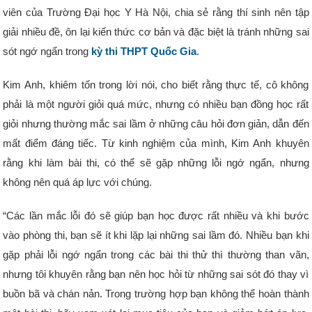
viên của Trường Đại học Y Hà Nội, chia sẻ rằng thí sinh nên tập
giải nhiều đề, ôn lại kiến thức cơ bản và đặc biệt là tránh những sai
sót ngớ ngẩn trong
kỳ thi THPT Quốc Gia
.
Kim Anh, khiêm tốn trong lời nói, cho biết rằng thực tế, cô không
phải là một người giỏi quá mức, nhưng có nhiều bạn đồng học rất
giỏi nhưng thường mắc sai lầm ở những câu hỏi đơn giản, dẫn đến
mất điểm đáng tiếc. Từ kinh nghiệm của mình, Kim Anh khuyên
rằng khi làm bài thi, có thể sẽ gặp những lỗi ngớ ngẩn, nhưng
không nên quá áp lực với chúng.
“Các lần mắc lỗi đó sẽ giúp bạn học được rất nhiều và khi bước
vào phòng thi, bạn sẽ ít khi lặp lại những sai lầm đó. Nhiều bạn khi
gặp phải lỗi ngớ ngẩn trong các bài thi thử thì thường than vãn,
nhưng tôi khuyên rằng bạn nên học hỏi từ những sai sót đó thay vì
buồn bã và chán nản. Trong trường hợp bạn không thể hoàn thành