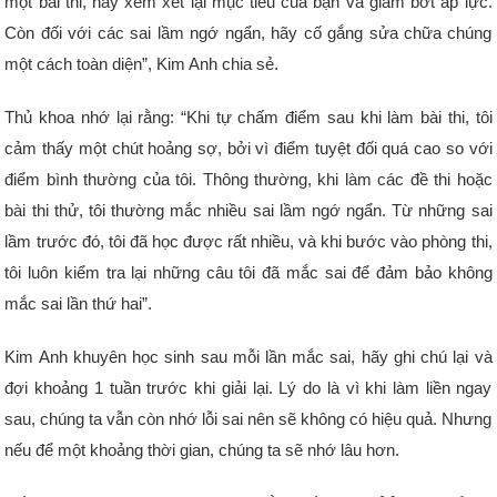
một bài thi, hãy xem xét lại mục tiêu của bạn và giảm bớt áp lực.
Còn đối với các sai lầm ngớ ngẩn, hãy cố gắng sửa chữa chúng
một cách toàn diện”, Kim Anh chia sẻ.
Thủ khoa nhớ lại rằng: “Khi tự chấm điểm sau khi làm bài thi, tôi
cảm thấy một chút hoảng sợ, bởi vì điểm tuyệt đối quá cao so với
điểm bình thường của tôi. Thông thường, khi làm các đề thi hoặc
bài thi thử, tôi thường mắc nhiều sai lầm ngớ ngẩn. Từ những sai
lầm trước đó, tôi đã học được rất nhiều, và khi bước vào phòng thi,
tôi luôn kiểm tra lại những câu tôi đã mắc sai để đảm bảo không
mắc sai lần thứ hai”.
Kim Anh khuyên học sinh sau mỗi lần mắc sai, hãy ghi chú lại và
đợi khoảng 1 tuần trước khi giải lại. Lý do là vì khi làm liền ngay
sau, chúng ta vẫn còn nhớ lỗi sai nên sẽ không có hiệu quả. Nhưng
nếu để một khoảng thời gian, chúng ta sẽ nhớ lâu hơn.