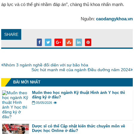
áp lực và có thể ghi nhầm đáp án”, chàng thủ khoa nhấn mạnh.
Nguồn:
caodangykhoa.vn
SHARE
Bài
Nhóm 3 ngành nghề đối diện với sự bão hòa
trước:
Bài
Sức hút mạnh mẽ của ngành Điều dưỡng năm 2024
tiếp:
BÀI MỚI NHẤT
Muốn theo học ngành Kỹ thuật Hình ảnh Y học thì
đăng ký ở đâu?
05/05/2026
Dược sĩ có thể Cập nhật kiến thức chuyên môn về
Dược học Online ở đâu?