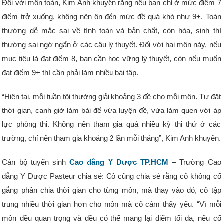
Đối với môn toán, Kim Anh khuyên rằng nếu bạn chỉ ở mức điểm 7
điểm trở xuống, không nên ôn đến mức đề quá khó như 9+. Toán
thường dễ mắc sai về tính toán và bản chất, còn hóa, sinh thì
thường sai ngớ ngẩn ở các câu lý thuyết. Đối với hai môn này, nếu
mục tiêu là đạt điểm 8, bạn cần học vững lý thuyết, còn nếu muốn
đạt điểm 9+ thì cần phải làm nhiều bài tập.
“Hiện tại, mỗi tuần tôi thường giải khoảng 3 đề cho mỗi môn. Tự đặt
thời gian, canh giờ làm bài để vừa luyện đề, vừa làm quen với áp
lực phòng thi. Không nên tham gia quá nhiều kỳ thi thử ở các
trường, chỉ nên tham gia khoảng 2 lần mỗi tháng”, Kim Anh khuyên.
Cán bộ tuyển sinh
Cao đẳng Y Dược TP.HCM
– Trường Cao
đẳng Y Dược Pasteur chia sẻ: Cô cũng chia sẻ rằng cô không cố
gắng phân chia thời gian cho từng môn, mà thay vào đó, cô tập
trung nhiều thời gian hơn cho môn mà cô cảm thấy yếu. “Vì mỗi
môn đều quan trọng và đều có thể mang lại điểm tối đa, nếu cố