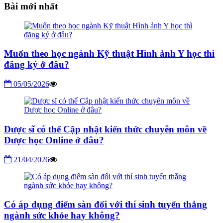
viết
Bài mới nhất
Muốn theo học ngành Kỹ thuật Hình ảnh Y học thì
đăng ký ở đâu?
05/05/2026
Dược sĩ có thể Cập nhật kiến thức chuyên môn về
Dược học Online ở đâu?
21/04/2026
Có áp dụng điểm sàn đối với thí sinh tuyển thẳng
ngành sức khỏe hay không?