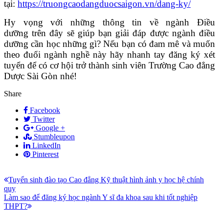
tại:
https://truongcaodangduocsaigon.vn/dang-ky/
Hy vọng với những thông tin về ngành Điều
dưỡng trên đây sẽ giúp bạn giải đáp được ngành điều
dưỡng cần học những gì? Nếu bạn có đam mê và muốn
theo đuổi ngành nghề này hãy nhanh tay đăng ký xét
tuyển để có cơ hội trở thành sinh viên Trường Cao đẳng
Dược Sài Gòn nhé!
Share
Facebook
Twitter
Google +
Stumbleupon
LinkedIn
Pinterest
Điều
Bài
Tuyển sinh đào tạo Cao đẳng Kỹ thuật hình ảnh y học hệ chính
trước:
quy
hướng
Bài
Làm sao để đăng ký học ngành Y sĩ đa khoa sau khi tốt nghiệp
bài
tiếp:
THPT?