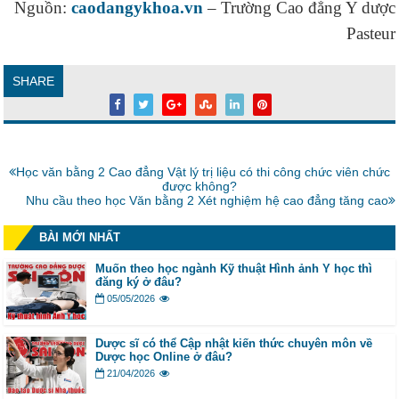
Nguồn:
caodangykhoa.vn
– Trường Cao đẳng Y dược
Pasteur
SHARE
Bài
Học văn bằng 2 Cao đẳng Vật lý trị liệu có thi công chức viên chức
trước:
được không?
Bài
Nhu cầu theo học Văn bằng 2 Xét nghiệm hệ cao đẳng tăng cao
tiếp:
BÀI MỚI NHẤT
Muốn theo học ngành Kỹ thuật Hình ảnh Y học thì
đăng ký ở đâu?
05/05/2026
Dược sĩ có thể Cập nhật kiến thức chuyên môn về
Dược học Online ở đâu?
21/04/2026