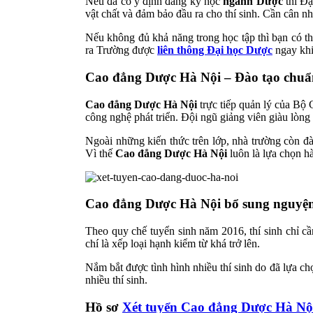
Nếu đã có ý định đăng ký học
ngành Dược
thì Đạ
vật chất và đảm bảo đầu ra cho thí sinh. Cần cân n
Nếu không đủ khả năng trong học tập thì bạn có 
ra Trường được
liên thông Đại học Dược
ngay khi
Cao đẳng Dược Hà Nội – Đào tạo chuẩn
Cao đẳng Dược Hà Nội
trực tiếp quản lý của Bộ 
công nghệ phát triển. Đội ngũ giảng viên giàu lòng 
Ngoài những kiến thức trên lớp, nhà trường còn đ
Vì thế
Cao đẳng Dược Hà Nội
luôn là lựa chọn h
Cao đẳng Dược Hà Nội bổ sung nguyệ
Theo quy chế tuyển sinh năm 2016, thí sinh chỉ cầ
chí là xếp loại hạnh kiểm từ khá trở lên.
Nắm bắt được tình hình nhiều thí sinh do đã lựa 
nhiều thí sinh.
Hồ sơ
Xét tuyển Cao đẳng Dược Hà Nộ