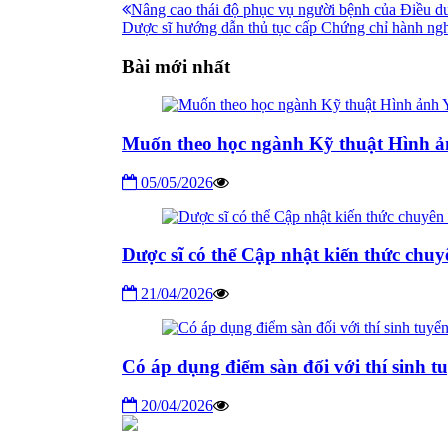
Điều
Bài
Nâng cao thái độ phục vụ người bệnh của Điều d
Bài
trước:
Dược sĩ hướng dẫn thủ tục cấp Chứng chỉ hành n
hướng
tiếp:
bài
Bài mới nhất
viết
Muốn theo học ngành Kỹ thuật Hình ản
05/05/2026
Dược sĩ có thể Cập nhật kiến thức chu
21/04/2026
Có áp dụng điểm sàn đối với thí sinh 
20/04/2026