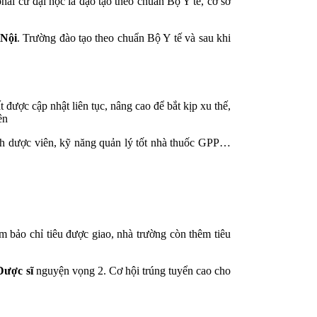
ải cứ đại học là đạo tạo theo chuẩn Bộ Y tế, cơ sở
Nội
. Trường đào tạo theo chuẩn Bộ Y tế và sau khi
được cập nhật liên tục, nâng cao để bắt kịp xu thế,
ên
ình dược viên, kỹ năng quản lý tốt nhà thuốc GPP…
m bảo chỉ tiêu được giao, nhà trường còn thêm tiêu
Dược sĩ
nguyện vọng 2. Cơ hội trúng tuyển cao cho