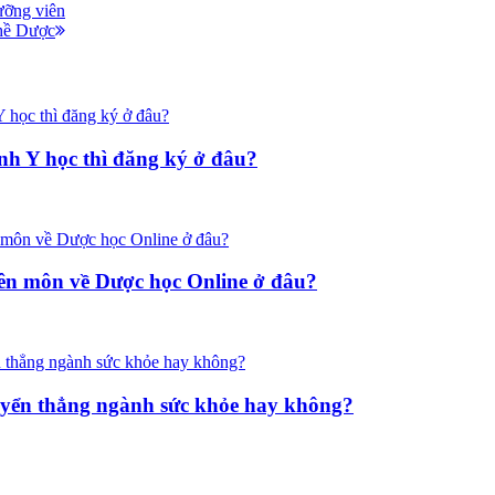
ưỡng viên
ghề Dược
h Y học thì đăng ký ở đâu?
yên môn về Dược học Online ở đâu?
tuyển thẳng ngành sức khỏe hay không?