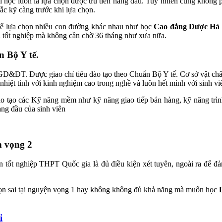
i học luôn là lựa chọn được ưu tiên hàng đầu. Tuy nhiên cũng không ph
hắc kỹ càng trước khi lựa chọn.
thể lựa chọn nhiều con đường khác nhau như học
Cao đẳng Dược Hà 
 tốt nghiệp mà không cần chờ 36 tháng như xưa nữa.
 Bộ Y tế.
GD&ĐT. Được giao chỉ tiêu đào tạo theo Chuẩn Bộ Y tế. Cơ sở vật chất 
nhiệt tình với kinh nghiệm cao trong nghề và luôn hết mình với sinh vi
ào tạo các Kỹ năng mềm như kỹ năng giao tiếp bán hàng, kỹ năng tr
àng đầu của sinh viên
n vọng
2
n tốt nghiệp THPT Quốc gia là đủ điều kiện xét tuyên, ngoài ra để đả
chọn sai tại nguyện vọng 1 hay không không đủ khả năng mà muốn học
i