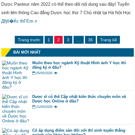
Dược Pasteur năm 2022 có thể theo dõi nội dung sau đây! Tuyển
sinh liên thông Cao đẳng Dược học thứ 7 Chủ nhật tại Hà Nội Học
Дђб�Ќc thГЄm »
Trang trước
1
2
3
…
36
Trang kế
BÀI MỚI NHẤT
Muốn theo học ngành Kỹ thuật Hình ảnh Y học thì
đăng ký ở đâu?
05/05/2026
Dược sĩ có thể Cập nhật kiến thức chuyên môn về
Dược học Online ở đâu?
21/04/2026
Có áp dụng điểm sàn đối với thí sinh tuyển thẳng
ngành sức khỏe hay không?